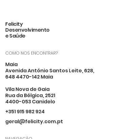
Rotinas e o Desenvolvimento da
Linguagem: qual a relação?
Felicity
Desenvolvimento
e Saúde
COMO NOS ENCONTRAR?
Maia
Avenida António Santos Leite, 628,
648 4470-142 Maia
Vila Nova de Gaia
Rua da Bélgica, 2521
4400-053 Canidelo
+351 915 982 924
geral@felicity.com.pt
NAVEGAÇÃO